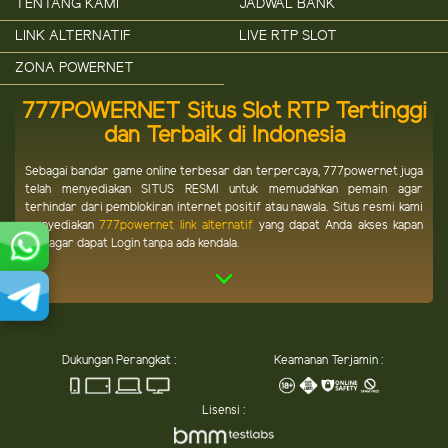
TENTANG KAMI
JADWAL BANK
LINK ALTERNATIF
LIVE RTP SLOT
ZONA POWERNET
777POWERNET Situs Slot RTP Tertinggi
dan Terbaik di Indonesia
Sebagai bandar game online terbesar dan terpercaya, 777powernet juga
telah menyediakan SITUS RESMI untuk memudahkan pemain agar
terhindar dari pemblokiran internet positif atau nawala. Situs resmi kami
menyediakan
777powernet link alternatif
yang dapat Anda akses kapan
saja agar dapat Login tanpa ada kendala.
Dukungan Perangkat :
Keamanan Terjamin :
Lisensi :